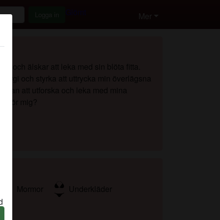
Glömt
Logga in
Mer
t och älskar att leka med sin blöta fitta.
energi och styrka att uttrycka min överlägsna
en man att utforska och leka med mina
en för mig?
Mormor
Underkläder
d